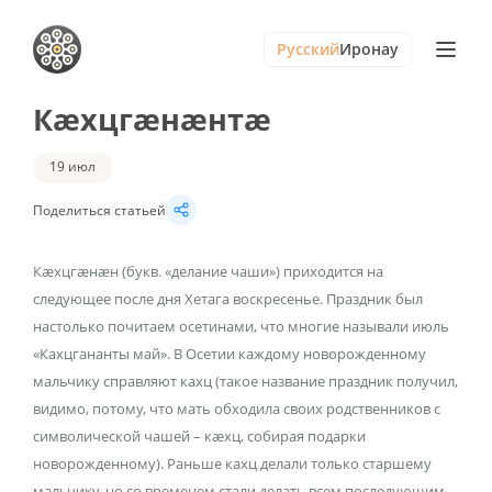
Русский
Иронау
Кæхцгæнæнтæ
19 июл
Поделиться статьей
Кæхцгæнæн (букв. «делание чаши») приходится на
следующее после дня Хетага воскресенье. Праздник был
настолько почитаем осетинами, что многие называли июль
«Кахцгананты май». В Осетии каждому новорожденному
мальчику справляют кахц (такое название праздник получил,
видимо, потому, что мать обходила своих родственников с
символической чашей – кæхц, собирая подарки
новорожденному). Раньше кахц делали только старшему
мальчику, но со временем стали делать всем последующим,