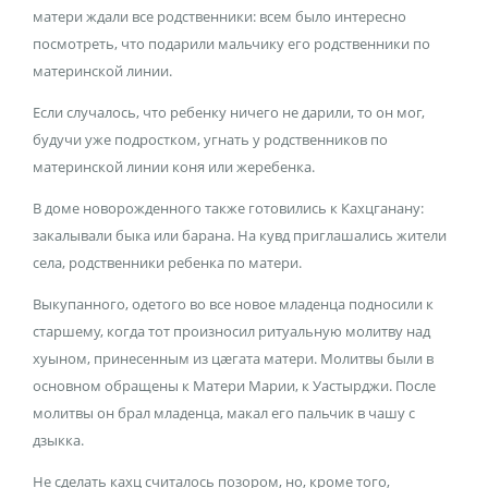
матери ждали все родственники: всем было интересно
посмотреть, что подарили мальчику его родственники по
материнской линии.
Если случалось, что ребенку ничего не дарили, то он мог,
будучи уже подростком, угнать у родственников по
материнской линии коня или жеребенка.
В доме новорожденного также готовились к Кахцганану:
закалывали быка или барана. На кувд приглашались жители
села, родственники ребенка по матери.
Выкупанного, одетого во все новое младенца подносили к
старшему, когда тот произносил ритуальную молитву над
хуыном, принесенным из цæгата матери. Молитвы были в
основном обращены к Матери Марии, к Уастырджи. После
молитвы он брал младенца, макал его пальчик в чашу с
дзыкка.
Не сделать кахц считалось позором, но, кроме того,