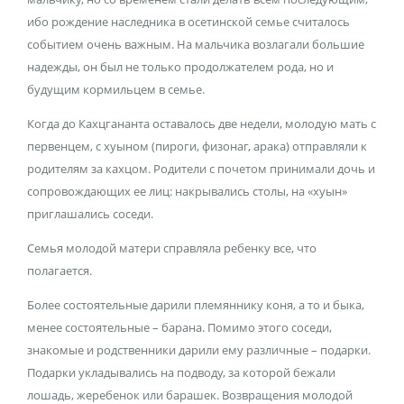
ибо рождение наследника в осетинской семье считалось
событием очень важным. На мальчика возлагали большие
надежды, он был не только продолжателем рода, но и
будущим кормильцем в семье.
Когда до Кахцгананта оставалось две недели, молодую мать с
первенцем, с хуыном (пироги, физонаг, арака) отправляли к
родителям за кахцом. Родители с почетом принимали дочь и
сопровождающих ее лиц: накрывались столы, на «хуын»
приглашались соседи.
Семья молодой матери справляла ребенку все, что
полагается.
Более состоятельные дарили племяннику коня, а то и быка,
менее состоятельные – барана. Помимо этого соседи,
знакомые и родственники дарили ему различные – подарки.
Подарки укладывались на подводу, за которой бежали
лошадь, жеребенок или барашек. Возвращения молодой