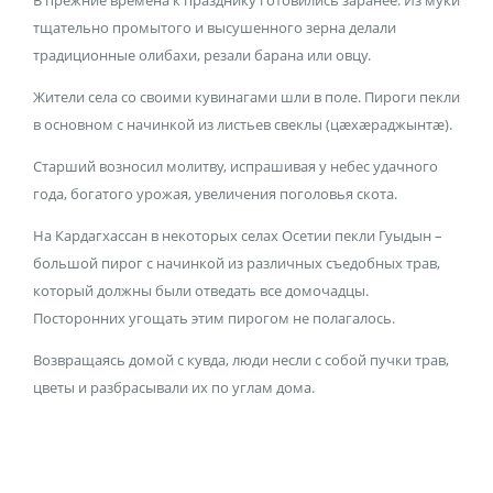
В прежние времена к празднику готовились заранее. Из муки
тщательно промытого и высушенного зерна делали
традиционные олибахи, резали барана или овцу.
Жители села со своими кувинагами шли в поле. Пироги пекли
в основном с начинкой из листьев свеклы (цæхæраджынтæ).
Старший возносил молитву, испрашивая у небес удачного
года, богатого урожая, увеличения поголовья скота.
На Кардагхассан в некоторых селах Осетии пекли Гуыдын –
большой пирог с начинкой из различных съедобных трав,
который должны были отведать все домочадцы.
Посторонних угощать этим пирогом не полагалось.
Возвращаясь домой с кувда, люди несли с собой пучки трав,
цветы и разбрасывали их по углам дома.