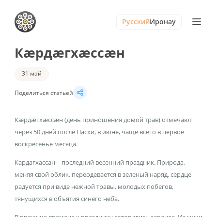
Русский
Иронау
Кæрдæгхæссæн
31 май
Поделиться статьей
Кæрдæгхæссæн (день приношения домой трав) отмечают
через 50 дней после Пасхи, в июне, чаще всего в первое
воскресенье месяца.
Кардагхассан – последний весенний праздник. Природа,
меняя свой облик, переодевается в зеленый наряд, сердце
радуется при виде нежной травы, молодых побегов,
тянущихся в объятия синего неба.