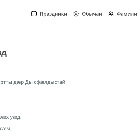
Праздники
Обычаи
Фамил
вд
уӕртты дӕр Ды сфæлдыстай
зӕх уӕд.
сӕм,