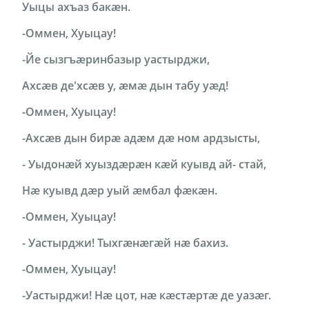
Уыцы ахъаз бакæн.
-Оммен, Хуыцау!
-Йе сызгъæринбазыр уастырджи,
Ахсӕв де'хсæв у, æмæ дын табу уæд!
-Оммен, Хуыцау!
-Ахсæв дын бирæ адæм дӕ ном ардзысты,
- Уыдонæй хуыздæрæн кæй куывд ай- стай,
Нæ куывд дæр уый æмбал фæкæн.
-Оммен, Хуыцау!
- Уастырджи! Тыхгæнæгæй нӕ бахиз.
-Оммен, Хуыцау!
-Уастырджи! Нæ цот, нæ кæстæртæ де уазӕг.