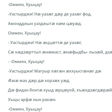
-Оммен, Хуыцау!
-Уастырджи! Нӕ уазæг дæр де уазӕг фод,
Амондджын уазджытæ нӕм цӕуæд.
Оммен, Хуыцау!
- Уастырджи! Нæ æццæттæ де уазӕг,
Сӕ хӕдзӕрттыл æнæмаст, æнæфыдбы- лызæй, д
- -Оммен, Хуыцау!
-Уастырджи! Магуыр лæгæн æххуысгæнæг дæ
Ӕмӕ мах дӕр дӕ хорзӕх уӕд.
Дӕ фидан бонтæ куыд æрцæуой, хъæлдзæгдæрæй
Уыцы арфæ нын ракæн.
-Оммен, Хуыцау!