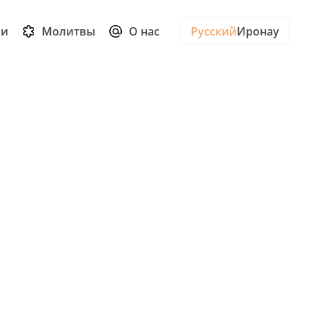
ии
Молитвы
О нас
Русский
Иронау