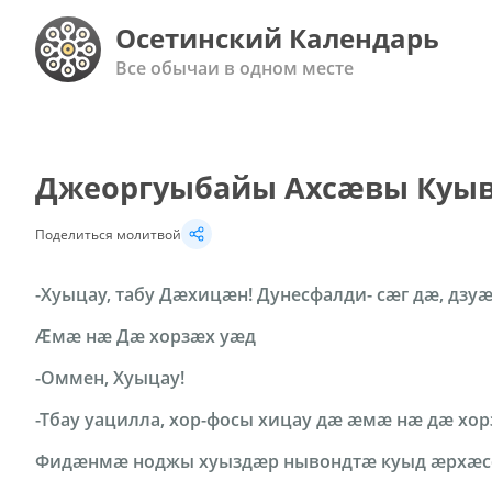
Осетинский Календарь
Все обычаи в одном месте
Джеоргуыбайы Аxcæвы Куы
Поделиться молитвой
-Хуыцау, табу Дӕхицӕн! Дунесфалди- сӕг дӕ, дз
Ӕмæ нӕ Дӕ хорзӕх уæд
-Оммен, Хуыцау!
-Тбау уацилла, хор-фосы хицау дӕ æмæ нæ дæ хор
Фидӕнмæ ноджы хуыздæр нывондтæ куыд ӕрхӕс